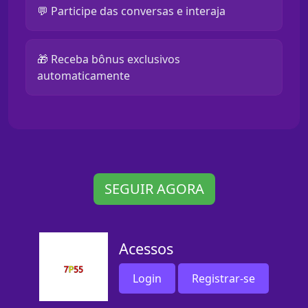
💬 Participe das conversas e interaja
🎁 Receba bônus exclusivos
automaticamente
SEGUIR AGORA
Acessos
Login
Registrar-se