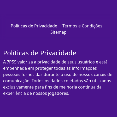
Políticas de Privacidade
Termos e Condições
Sitemap
Políticas de Privacidade
A 7P55 valoriza a privacidade de seus usuários e está
empenhada em proteger todas as informações
pessoais fornecidas durante o uso de nossos canais de
comunicação. Todos os dados coletados são utilizados
exclusivamente para fins de melhoria contínua da
experiência de nossos jogadores.