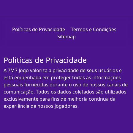
Políticas de Privacidade
Termos e Condições
Sitemap
Políticas de Privacidade
A 7M7 Jogo valoriza a privacidade de seus usuários e
está empenhada em proteger todas as informações
pessoais fornecidas durante o uso de nossos canais de
comunicação. Todos os dados coletados são utilizados
exclusivamente para fins de melhoria contínua da
experiência de nossos jogadores.