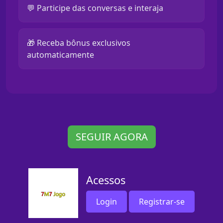
💬 Participe das conversas e interaja
🎁 Receba bônus exclusivos
automaticamente
SEGUIR AGORA
Acessos
Login
Registrar-se