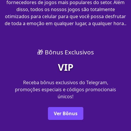
fornecedores de jogos mais populares do setor. Além
disso, todos os nossos jogos são totalmente
otimizados para celular para que você possa desfrutar
de toda a emoção em qualquer lugar, a qualquer hora..
🎁 Bônus Exclusivos
VIP
Receba bônus exclusivos do Telegram,
promoções especiais e códigos promocionais
únicos!
Ver Bônus