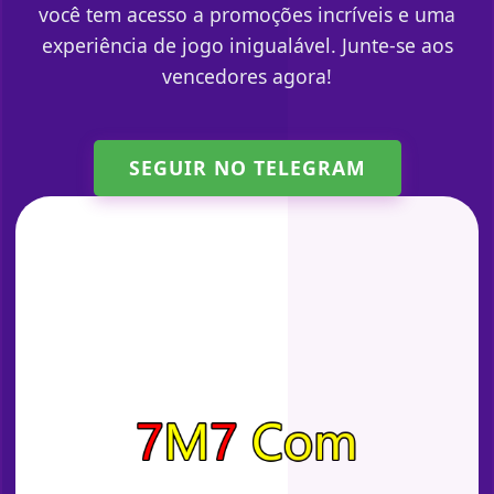
você tem acesso a promoções incríveis e uma
experiência de jogo inigualável. Junte-se aos
vencedores agora!
SEGUIR NO TELEGRAM