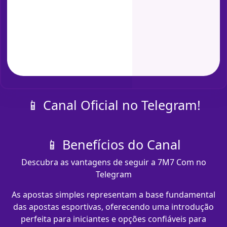
📱 Canal Oficial no Telegram!
📱 Benefícios do Canal
Descubra as vantagens de seguir a 7M7 Com no
Telegram
As apostas simples representam a base fundamental
das apostas esportivas, oferecendo uma introdução
perfeita para iniciantes e opções confiáveis para