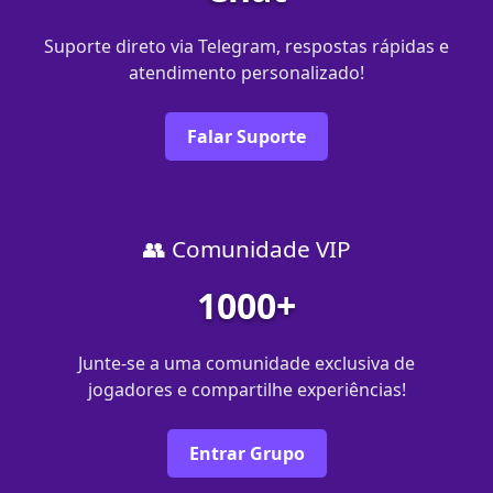
Suporte direto via Telegram, respostas rápidas e
atendimento personalizado!
Falar Suporte
👥 Comunidade VIP
1000+
Junte-se a uma comunidade exclusiva de
jogadores e compartilhe experiências!
Entrar Grupo