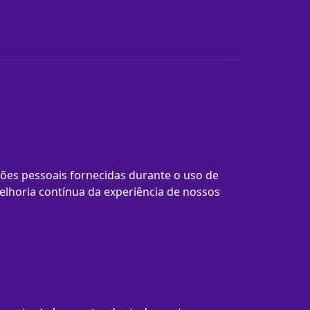
ões pessoais fornecidas durante o uso de
elhoria contínua da experiência de nossos