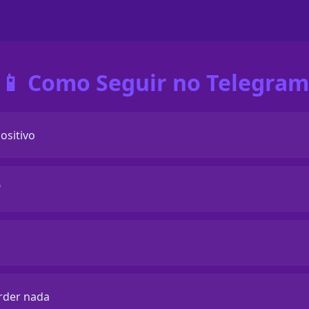
📱 Como Seguir no Telegram
ositivo
"
erder nada