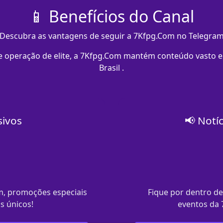
📱 Benefícios do Canal
Descubra as vantagens de seguir a 7Kfpg.Com no Telegra
 operação de elite, a 7Kfpg.Com mantém conteúdo vasto e 
Brasil .
sivos
📢 Notí
m, promoções especiais
Fique por dentro d
s únicos!
eventos da 