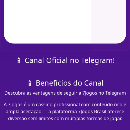
📱 Canal Oficial no Telegram!
📱 Benefícios do Canal
Descubra as vantagens de seguir a 7Jogos no Telegram
A 7Jogos é um cassino profissional com conteúdo rico e
ampla aceitação — a plataforma 7Jogos Brasil oferece
diversão sem limites com múltiplas formas de jogar.