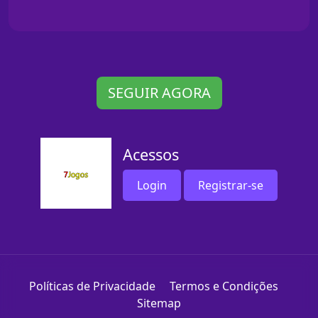
SEGUIR AGORA
Acessos
Login
Registrar-se
Políticas de Privacidade
Termos e Condições
Sitemap