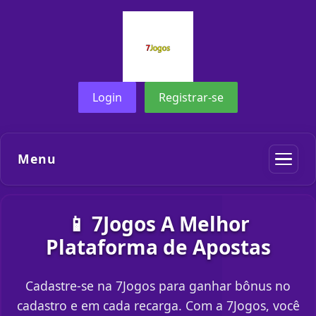
Login
Registrar-se
Menu
📱 7Jogos A Melhor
Plataforma de Apostas
Cadastre-se na 7Jogos para ganhar bônus no
cadastro e em cada recarga. Com a 7Jogos, você