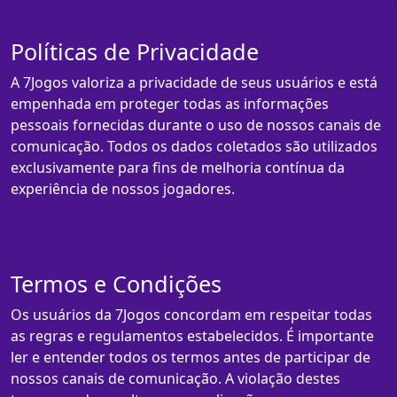
Políticas de Privacidade
A 7Jogos valoriza a privacidade de seus usuários e está
empenhada em proteger todas as informações
pessoais fornecidas durante o uso de nossos canais de
comunicação. Todos os dados coletados são utilizados
exclusivamente para fins de melhoria contínua da
experiência de nossos jogadores.
Termos e Condições
Os usuários da 7Jogos concordam em respeitar todas
as regras e regulamentos estabelecidos. É importante
ler e entender todos os termos antes de participar de
nossos canais de comunicação. A violação destes