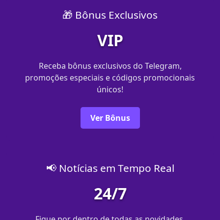
🎁 Bônus Exclusivos
VIP
Receba bônus exclusivos do Telegram,
promoções especiais e códigos promocionais
únicos!
Ver Bônus
📢 Notícias em Tempo Real
24/7
Fique por dentro de todas as novidades,