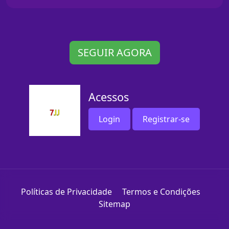
SEGUIR AGORA
Acessos
Login
Registrar-se
Políticas de Privacidade
Termos e Condições
Sitemap