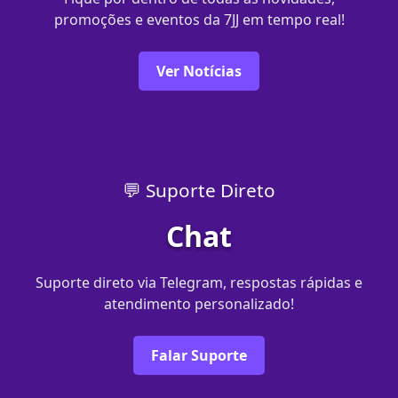
promoções e eventos da 7JJ em tempo real!
Ver Notícias
💬 Suporte Direto
Chat
Suporte direto via Telegram, respostas rápidas e
atendimento personalizado!
Falar Suporte