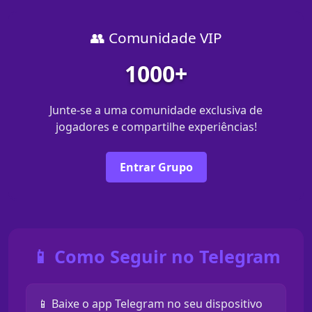
👥 Comunidade VIP
1000+
Junte-se a uma comunidade exclusiva de
jogadores e compartilhe experiências!
Entrar Grupo
📱 Como Seguir no Telegram
📱 Baixe o app Telegram no seu dispositivo