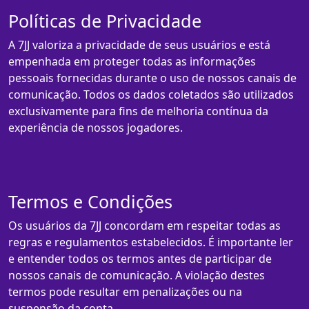
Políticas de Privacidade
A 7JJ valoriza a privacidade de seus usuários e está
empenhada em proteger todas as informações
pessoais fornecidas durante o uso de nossos canais de
comunicação. Todos os dados coletados são utilizados
exclusivamente para fins de melhoria contínua da
experiência de nossos jogadores.
Termos e Condições
Os usuários da 7JJ concordam em respeitar todas as
regras e regulamentos estabelecidos. É importante ler
e entender todos os termos antes de participar de
nossos canais de comunicação. A violação destes
termos pode resultar em penalizações ou na
suspensão da conta.