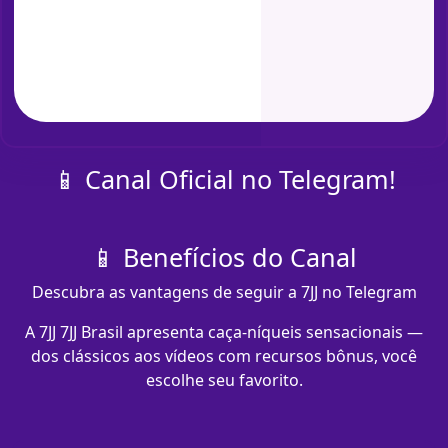
📱 Canal Oficial no Telegram!
📱 Benefícios do Canal
Descubra as vantagens de seguir a 7JJ no Telegram
A 7JJ 7JJ Brasil apresenta caça-níqueis sensacionais —
dos clássicos aos vídeos com recursos bônus, você
escolhe seu favorito.