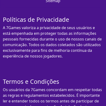
Sitemap
Políticas de Privacidade
A 7Games valoriza a privacidade de seus usuários e
está empenhada em proteger todas as informações
pessoais fornecidas durante o uso de nossos canais de
comunicação. Todos os dados coletados são utilizados
exclusivamente para fins de melhoria contínua da
experiência de nossos jogadores.
Termos e Condições
Os usuários da 7Games concordam em respeitar todas
as regras e regulamentos estabelecidos. É importante
ler e entender todos os termos antes de participar de