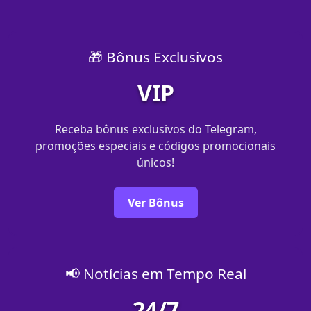
🎁 Bônus Exclusivos
VIP
Receba bônus exclusivos do Telegram,
promoções especiais e códigos promocionais
únicos!
Ver Bônus
📢 Notícias em Tempo Real
24/7