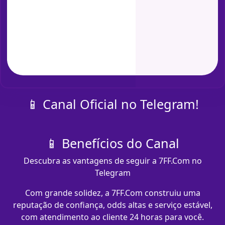
📱 Canal Oficial no Telegram!
📱 Benefícios do Canal
Descubra as vantagens de seguir a 7FF.Com no
Telegram
Com grande solidez, a 7FF.Com construiu uma
reputação de confiança, odds altas e serviço estável,
com atendimento ao cliente 24 horas para você.