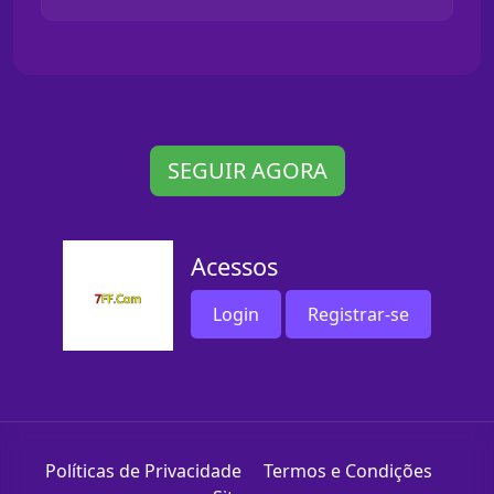
SEGUIR AGORA
Acessos
Login
Registrar-se
Políticas de Privacidade
Termos e Condições