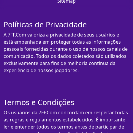
Sitemap
Políticas de Privacidade
A 7FF.Com valoriza a privacidade de seus usuários e
está empenhada em proteger todas as informações
pessoais fornecidas durante o uso de nossos canais de
comunicação. Todos os dados coletados são utilizados
exclusivamente para fins de melhoria contínua da
experiência de nossos jogadores.
Termos e Condições
Os usuários da 7FF.Com concordam em respeitar todas
as regras e regulamentos estabelecidos. É importante
ler e entender todos os termos antes de participar de