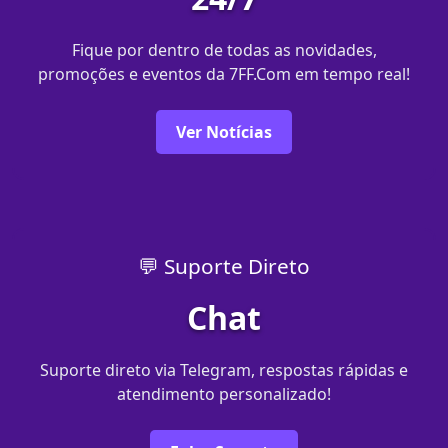
Fique por dentro de todas as novidades,
promoções e eventos da 7FF.Com em tempo real!
Ver Notícias
💬 Suporte Direto
Chat
Suporte direto via Telegram, respostas rápidas e
atendimento personalizado!