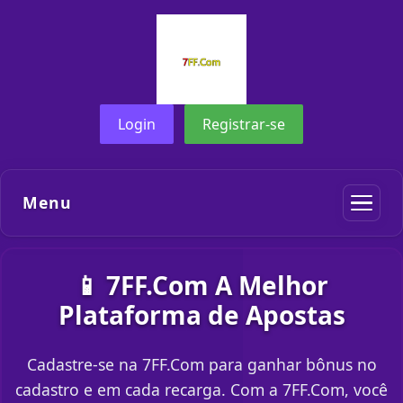
Login
Registrar-se
Menu
📱 7FF.Com A Melhor
Plataforma de Apostas
Cadastre-se na 7FF.Com para ganhar bônus no
cadastro e em cada recarga. Com a 7FF.Com, você