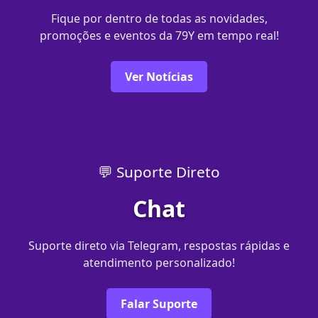
Fique por dentro de todas as novidades,
promoções e eventos da 79Y em tempo real!
Ver Notícias
💬 Suporte Direto
Chat
Suporte direto via Telegram, respostas rápidas e
atendimento personalizado!
Falar Suporte