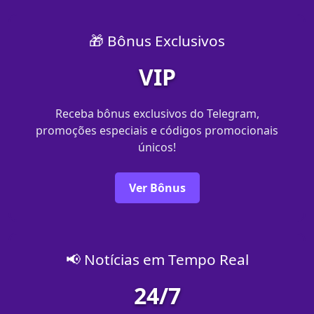
🎁 Bônus Exclusivos
VIP
Receba bônus exclusivos do Telegram,
promoções especiais e códigos promocionais
únicos!
Ver Bônus
📢 Notícias em Tempo Real
24/7