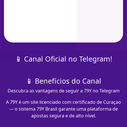
📱 Canal Oficial no Telegram!
📱 Benefícios do Canal
Descubra as vantagens de seguir a 79Y no Telegram
A 79Y é um site licenciado com certificado de Curaçao
— o sistema 79Y Brasil garante uma plataforma de
apostas segura e de alto nível.