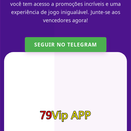
você tem acesso a promoções incríveis e uma
experiência de jogo inigualável. Junte-se aos
vencedores agora!
SEGUIR NO TELEGRAM