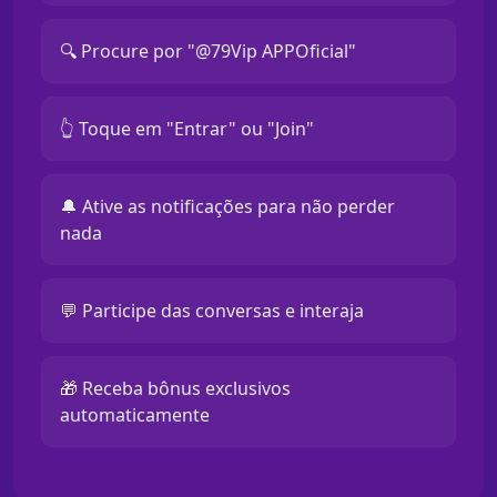
🔍 Procure por "@79Vip APPOficial"
👆 Toque em "Entrar" ou "Join"
🔔 Ative as notificações para não perder
nada
💬 Participe das conversas e interaja
🎁 Receba bônus exclusivos
automaticamente