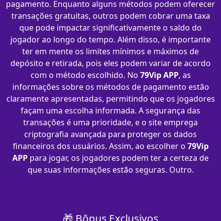
pagamento. Enquanto alguns métodos podem oferecer
transações gratuitas, outros podem cobrar uma taxa
que pode impactar significativamente o saldo do
jogador ao longo do tempo. Além disso, é importante
ter em mente os limites mínimos e máximos de
depósito e retirada, pois eles podem variar de acordo
com o método escolhido. No
79Vip APP
, as
informações sobre os métodos de pagamento estão
claramente apresentadas, permitindo que os jogadores
façam uma escolha informada. A segurança das
transações é uma prioridade, e o site emprega
criptografia avançada para proteger os dados
financeiros dos usuários. Assim, ao escolher o
79Vip
APP
para jogar, os jogadores podem ter a certeza de
que suas informações estão seguras. Outro.
🎁 Bônus Exclusivos