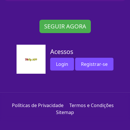
SEGUIR AGORA
Acessos
Login
Registrar-se
Políticas de Privacidade
Termos e Condições
Sitemap