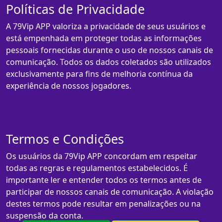
Políticas de Privacidade
A 79Vip APP valoriza a privacidade de seus usuários e
está empenhada em proteger todas as informações
pessoais fornecidas durante o uso de nossos canais de
comunicação. Todos os dados coletados são utilizados
exclusivamente para fins de melhoria contínua da
experiência de nossos jogadores.
Termos e Condições
Os usuários da 79Vip APP concordam em respeitar
todas as regras e regulamentos estabelecidos. É
importante ler e entender todos os termos antes de
participar de nossos canais de comunicação. A violação
destes termos pode resultar em penalizações ou na
suspensão da conta.