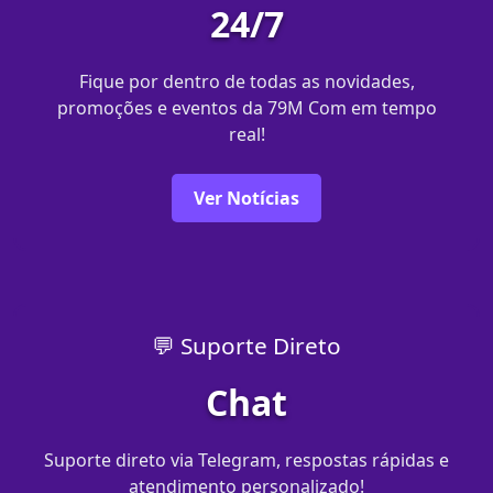
24/7
Fique por dentro de todas as novidades,
promoções e eventos da 79M Com em tempo
real!
Ver Notícias
💬 Suporte Direto
Chat
Suporte direto via Telegram, respostas rápidas e
atendimento personalizado!