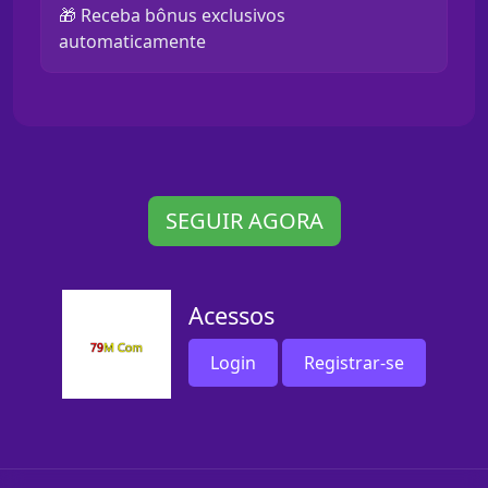
🎁 Receba bônus exclusivos
automaticamente
SEGUIR AGORA
Acessos
Login
Registrar-se