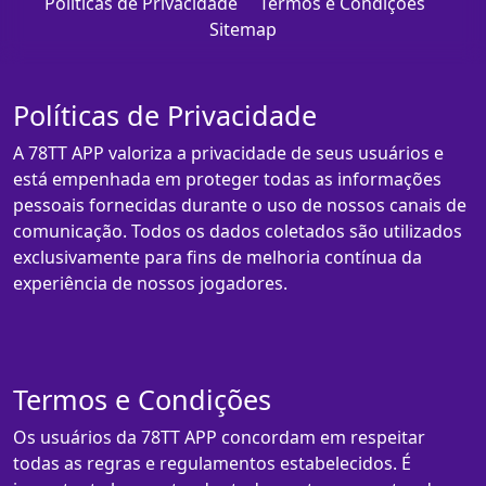
Políticas de Privacidade
Termos e Condições
Sitemap
Políticas de Privacidade
A 78TT APP valoriza a privacidade de seus usuários e
está empenhada em proteger todas as informações
pessoais fornecidas durante o uso de nossos canais de
comunicação. Todos os dados coletados são utilizados
exclusivamente para fins de melhoria contínua da
experiência de nossos jogadores.
Termos e Condições
Os usuários da 78TT APP concordam em respeitar
todas as regras e regulamentos estabelecidos. É