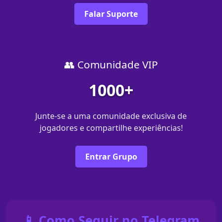
Falar Suporte
👥 Comunidade VIP
1000+
Junte-se a uma comunidade exclusiva de
jogadores e compartilhe experiências!
Entrar Grupo
📱 Como Seguir no Telegram