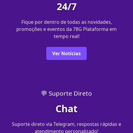
24/7
Fique por dentro de todas as novidades,
promoções e eventos da 78G Plataforma em
tempo real!
Ver Notícias
💬 Suporte Direto
Chat
Suporte direto via Telegram, respostas rápidas e
atendimento personalizado!