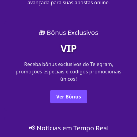
avançada para suas apostas online.
🎁 Bônus Exclusivos
VIP
Receba bônus exclusivos do Telegram,
promoções especiais e códigos promocionais
únicos!
Ver Bônus
📢 Notícias em Tempo Real