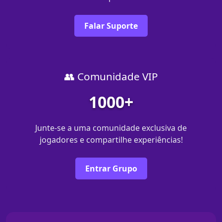
Falar Suporte
👥 Comunidade VIP
1000+
Junte-se a uma comunidade exclusiva de
jogadores e compartilhe experiências!
Entrar Grupo