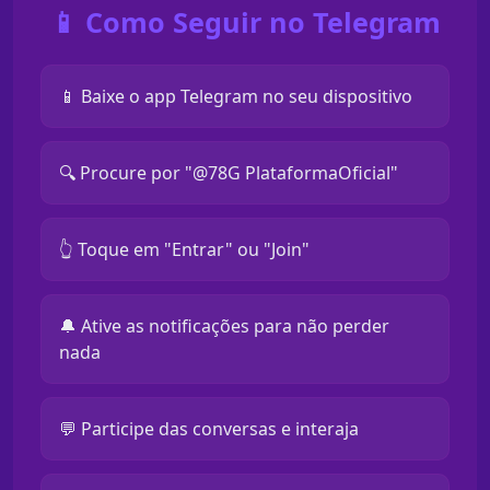
📱 Como Seguir no Telegram
📱 Baixe o app Telegram no seu dispositivo
🔍 Procure por "@78G PlataformaOficial"
👆 Toque em "Entrar" ou "Join"
🔔 Ative as notificações para não perder
nada
💬 Participe das conversas e interaja