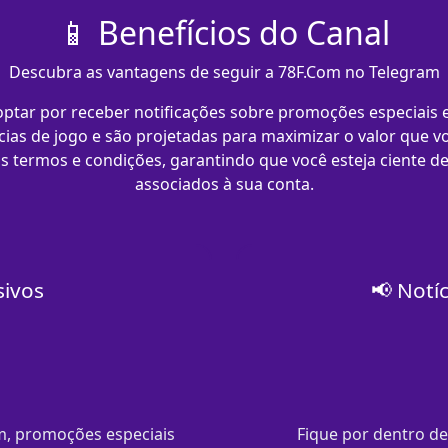
📱 Benefícios do Canal
Descubra as vantagens de seguir a 78F.Com no Telegram
optar por receber notificações sobre promoções especiais e 
ias de jogo e são projetadas para maximizar o valor que v
os termos e condições, garantindo que você esteja ciente de
associados à sua conta.
sivos
📢 Notí
m, promoções especiais
Fique por dentro d