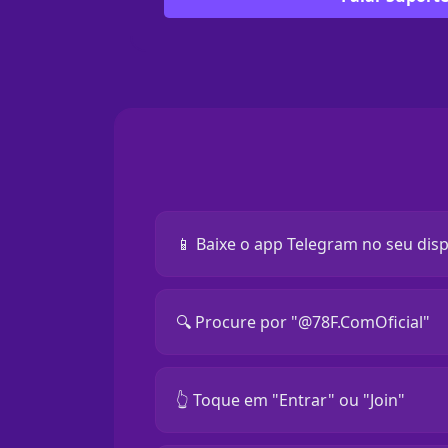
📱 Baixe o app Telegram no seu disp
🔍 Procure por "@78F.ComOficial"
👆 Toque em "Entrar" ou "Join"