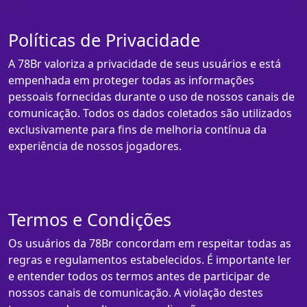
Políticas de Privacidade
A 78Br valoriza a privacidade de seus usuários e está
empenhada em proteger todas as informações
pessoais fornecidas durante o uso de nossos canais de
comunicação. Todos os dados coletados são utilizados
exclusivamente para fins de melhoria contínua da
experiência de nossos jogadores.
Termos e Condições
Os usuários da 78Br concordam em respeitar todas as
regras e regulamentos estabelecidos. É importante ler
e entender todos os termos antes de participar de
nossos canais de comunicação. A violação destes