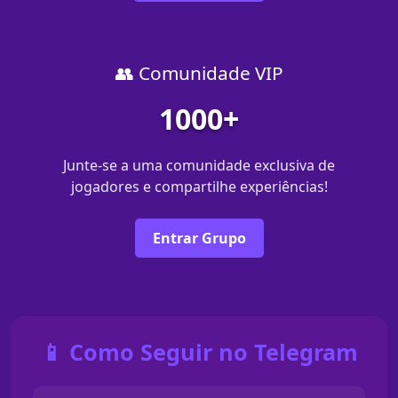
👥 Comunidade VIP
1000+
Junte-se a uma comunidade exclusiva de
jogadores e compartilhe experiências!
Entrar Grupo
📱 Como Seguir no Telegram