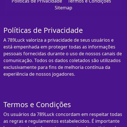
Políticas de Privacidade
Termos e Condições
Sitemap
Políticas de Privacidade
A 789Luck valoriza a privacidade de seus usuários e
está empenhada em proteger todas as informações
pessoais fornecidas durante o uso de nossos canais de
comunicação. Todos os dados coletados são utilizados
exclusivamente para fins de melhoria contínua da
experiência de nossos jogadores.
Termos e Condições
Os usuários da 789Luck concordam em respeitar todas
as regras e regulamentos estabelecidos. É importante