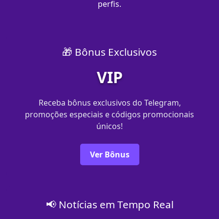
perfis.
🎁 Bônus Exclusivos
VIP
Receba bônus exclusivos do Telegram,
promoções especiais e códigos promocionais
únicos!
Ver Bônus
📢 Notícias em Tempo Real