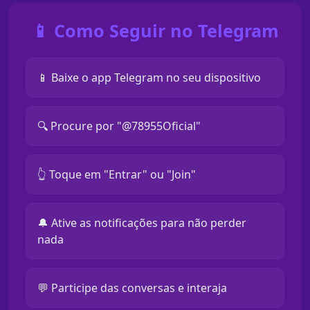
📱 Como Seguir no Telegram
📱 Baixe o app Telegram no seu dispositivo
🔍 Procure por "@78955Oficial"
👆 Toque em "Entrar" ou "Join"
🔔 Ative as notificações para não perder
nada
💬 Participe das conversas e interaja