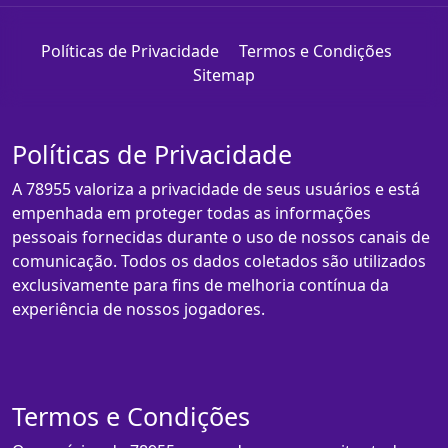
Políticas de Privacidade
Termos e Condições
Sitemap
Políticas de Privacidade
A 78955 valoriza a privacidade de seus usuários e está
empenhada em proteger todas as informações
pessoais fornecidas durante o uso de nossos canais de
comunicação. Todos os dados coletados são utilizados
exclusivamente para fins de melhoria contínua da
experiência de nossos jogadores.
Termos e Condições