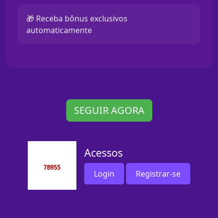
🎁 Receba bônus exclusivos
automaticamente
SEGUIR AGORA
Acessos
Login
Registrar-se