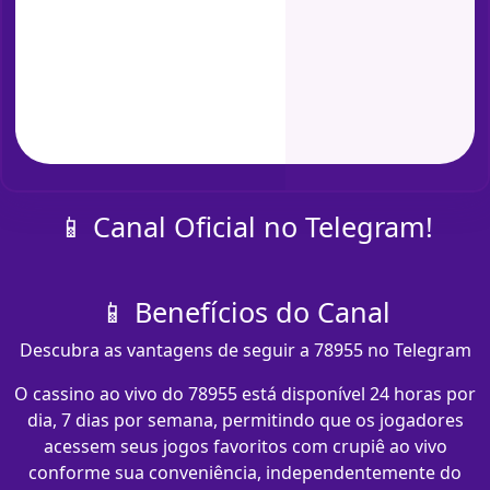
📱 Canal Oficial no Telegram!
📱 Benefícios do Canal
Descubra as vantagens de seguir a 78955 no Telegram
O cassino ao vivo do 78955 está disponível 24 horas por
dia, 7 dias por semana, permitindo que os jogadores
acessem seus jogos favoritos com crupiê ao vivo
conforme sua conveniência, independentemente do