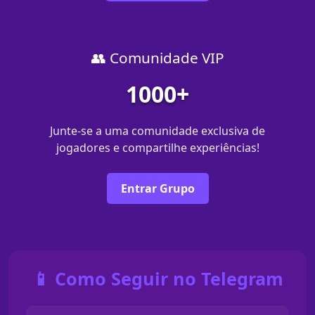
👥 Comunidade VIP
1000+
Junte-se a uma comunidade exclusiva de
jogadores e compartilhe experiências!
Entrar Grupo
📱 Como Seguir no Telegram