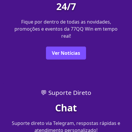
24/7
Fique por dentro de todas as novidades,
promoções e eventos da 77QQ Win em tempo
real!
Ver Notícias
💬 Suporte Direto
Chat
Suporte direto via Telegram, respostas rápidas e
atendimento personalizado!