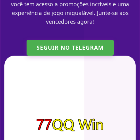
você tem acesso a promoções incríveis e uma
experiência de jogo inigualável. Junte-se aos
vencedores agora!
SEGUIR NO TELEGRAM