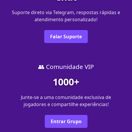
Suporte direto via Telegram, respostas rápidas e
atendimento personalizado!
Falar Suporte
👥 Comunidade VIP
1000+
Junte-se a uma comunidade exclusiva de
jogadores e compartilhe experiências!
Entrar Grupo