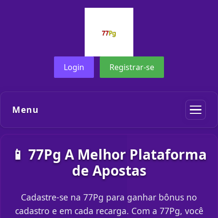
Login
Registrar-se
Menu
📱 77Pg A Melhor Plataforma
de Apostas
Cadastre-se na 77Pg para ganhar bônus no
cadastro e em cada recarga. Com a 77Pg, você