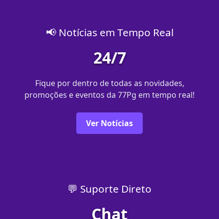
📢 Notícias em Tempo Real
24/7
Fique por dentro de todas as novidades,
promoções e eventos da 77Pg em tempo real!
Ver Notícias
💬 Suporte Direto
Chat