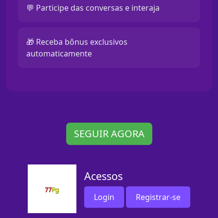
💬 Participe das conversas e interaja
🎁 Receba bônus exclusivos
automaticamente
SEGUIR AGORA
Acessos
Login
Registrar-se