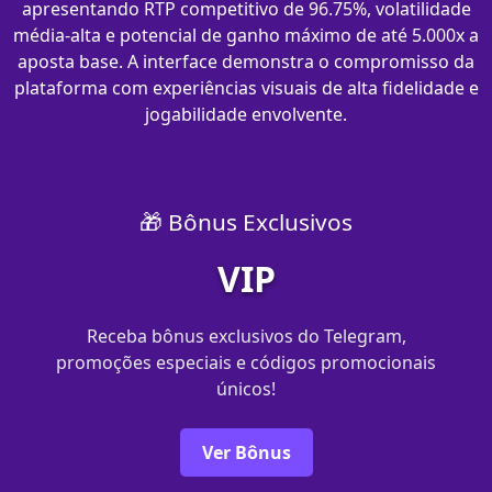
apresentando RTP competitivo de 96.75%, volatilidade
média-alta e potencial de ganho máximo de até 5.000x a
aposta base. A interface demonstra o compromisso da
plataforma com experiências visuais de alta fidelidade e
jogabilidade envolvente.
🎁 Bônus Exclusivos
VIP
Receba bônus exclusivos do Telegram,
promoções especiais e códigos promocionais
únicos!
Ver Bônus