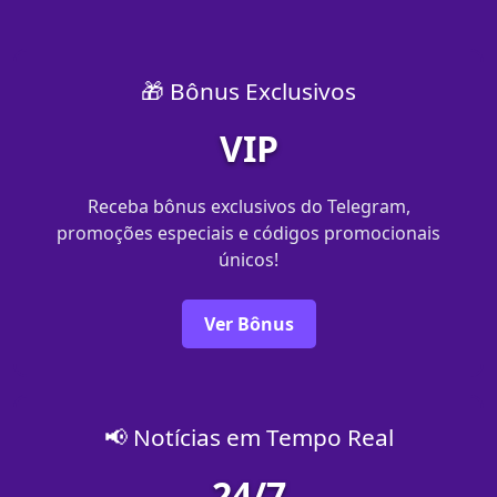
🎁 Bônus Exclusivos
VIP
Receba bônus exclusivos do Telegram,
promoções especiais e códigos promocionais
únicos!
Ver Bônus
📢 Notícias em Tempo Real
24/7