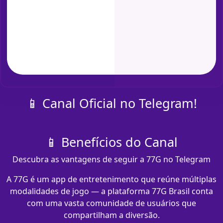
📱 Canal Oficial no Telegram!
📱 Benefícios do Canal
Descubra as vantagens de seguir a 77G no Telegram
A 77G é um app de entretenimento que reúne múltiplas
modalidades de jogo — a plataforma 77G Brasil conta
com uma vasta comunidade de usuários que
compartilham a diversão.