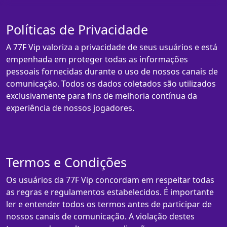
Políticas de Privacidade
A 77F Vip valoriza a privacidade de seus usuários e está
empenhada em proteger todas as informações
pessoais fornecidas durante o uso de nossos canais de
comunicação. Todos os dados coletados são utilizados
exclusivamente para fins de melhoria contínua da
experiência de nossos jogadores.
Termos e Condições
Os usuários da 77F Vip concordam em respeitar todas
as regras e regulamentos estabelecidos. É importante
ler e entender todos os termos antes de participar de
nossos canais de comunicação. A violação destes