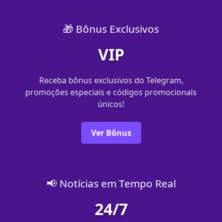
🎁 Bônus Exclusivos
VIP
Receba bônus exclusivos do Telegram,
promoções especiais e códigos promocionais
únicos!
Ver Bônus
📢 Notícias em Tempo Real
24/7