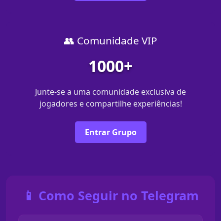
👥 Comunidade VIP
1000+
Junte-se a uma comunidade exclusiva de
jogadores e compartilhe experiências!
Entrar Grupo
📱 Como Seguir no Telegram