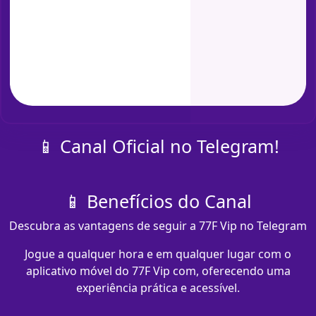
📱 Canal Oficial no Telegram!
📱 Benefícios do Canal
Descubra as vantagens de seguir a 77F Vip no Telegram
Jogue a qualquer hora e em qualquer lugar com o
aplicativo móvel do 77F Vip com​, oferecendo uma
experiência prática e acessível.