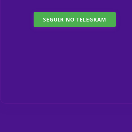
SEGUIR NO TELEGRAM