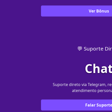
Ver Bônus
💬 Suporte Di
Cha
Suporte direto via Telegram, r
atendimento persona
Falar Suport