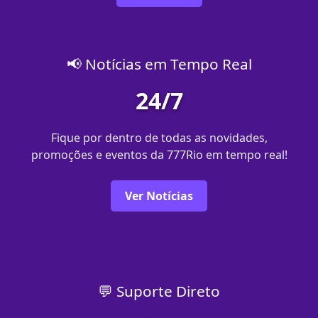
📢 Notícias em Tempo Real
24/7
Fique por dentro de todas as novidades,
promoções e eventos da 777Rio em tempo real!
Ver Notícias
💬 Suporte Direto