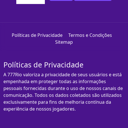
Políticas de Privacidade
Termos e Condições
Sitemap
Políticas de Privacidade
A 777Rio valoriza a privacidade de seus usuários e está
empenhada em proteger todas as informações
pessoais fornecidas durante o uso de nossos canais de
comunicação. Todos os dados coletados são utilizados
exclusivamente para fins de melhoria contínua da
experiência de nossos jogadores.