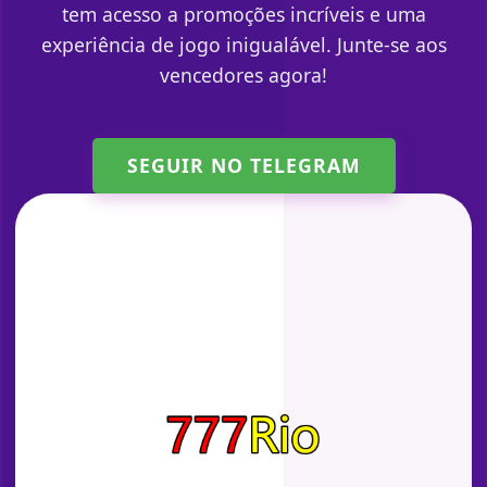
tem acesso a promoções incríveis e uma
experiência de jogo inigualável. Junte-se aos
vencedores agora!
SEGUIR NO TELEGRAM