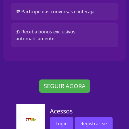
💬 Participe das conversas e interaja
🎁 Receba bônus exclusivos
automaticamente
SEGUIR AGORA
Acessos
Login
Registrar-se