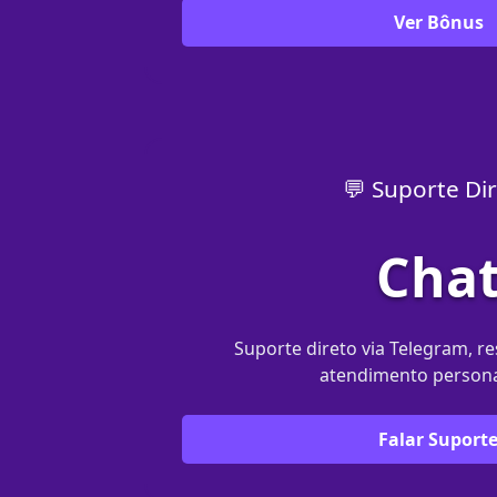
Ver Bônus
💬 Suporte Di
Cha
Suporte direto via Telegram, r
atendimento persona
Falar Suport