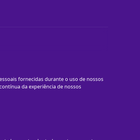
essoais fornecidas durante o uso de nossos
 contínua da experiência de nossos