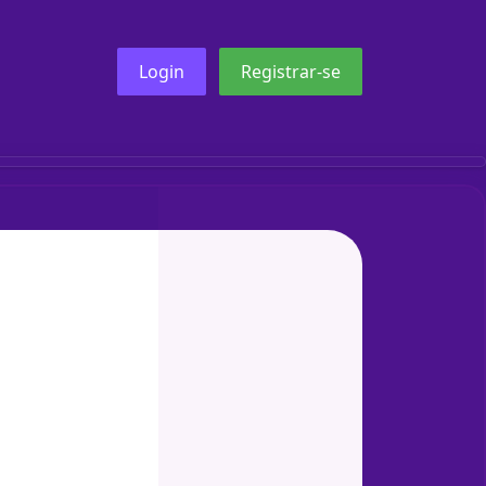
Login
Registrar-se