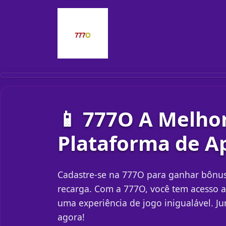
📱 777O A Melho
Plataforma de A
Cadastre-se na 777O para ganhar bônus
recarga. Com a 777O, você tem acesso a
uma experiência de jogo inigualável. J
agora!