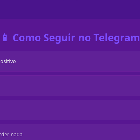
📱 Como Seguir no Telegram
ositivo
erder nada