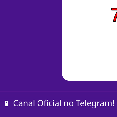
📱 Canal Oficial no Telegram!