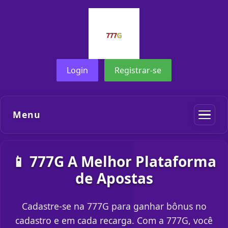
Login
Registrar-se
Menu
📱 777G A Melhor Plataforma
de Apostas
Cadastre-se na 777G para ganhar bônus no
cadastro e em cada recarga. Com a 777G, você