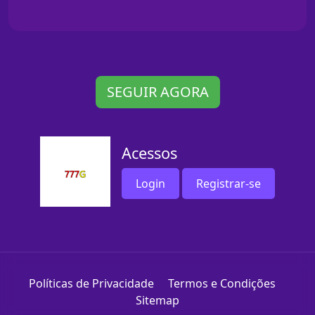
SEGUIR AGORA
Acessos
Login
Registrar-se
Políticas de Privacidade
Termos e Condições
Sitemap