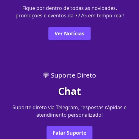
Fique por dentro de todas as novidades,
promoções e eventos da 777G em tempo real!
Ver Notícias
💬 Suporte Direto
Chat
Suporte direto via Telegram, respostas rápidas e
atendimento personalizado!
Falar Suporte