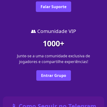
Falar Suporte
👥 Comunidade VIP
1000+
Junte-se a uma comunidade exclusiva de
jogadores e compartilhe experiências!
Entrar Grupo
📱 Como Seguir no Telegram