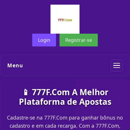
Login
Registrar-se
Menu
📱 777F.Com A Melhor
Plataforma de Apostas
Cadastre-se na 777F.Com para ganhar bônus no
cadastro e em cada recarga. Com a 777F.Com,