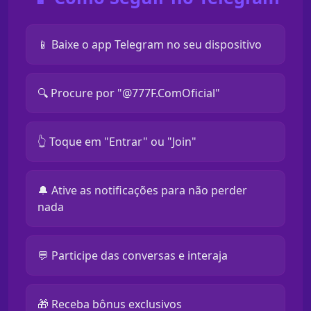
📱 Baixe o app Telegram no seu dispositivo
🔍 Procure por "@777F.ComOficial"
👆 Toque em "Entrar" ou "Join"
🔔 Ative as notificações para não perder
nada
💬 Participe das conversas e interaja
🎁 Receba bônus exclusivos