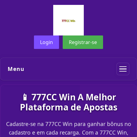
Login
Registrar-se
Menu
📱 777CC Win A Melhor
Plataforma de Apostas
Cadastre-se na 777CC Win para ganhar bônus no
cadastro e em cada recarga. Com a 777CC Win,