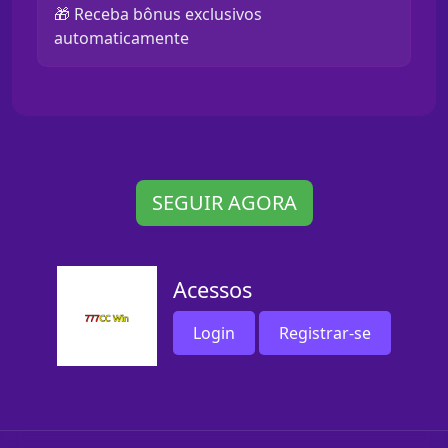
🎁 Receba bônus exclusivos
automaticamente
SEGUIR AGORA
Acessos
Login
Registrar-se