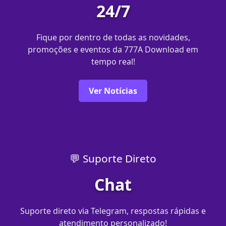
24/7
Fique por dentro de todas as novidades,
promoções e eventos da 777A Download em
tempo real!
Ver Notícias
💬 Suporte Direto
Chat
Suporte direto via Telegram, respostas rápidas e
atendimento personalizado!