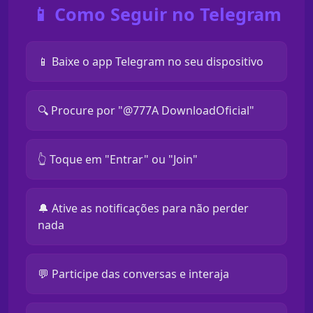
📱 Como Seguir no Telegram
📱 Baixe o app Telegram no seu dispositivo
🔍 Procure por "@777A DownloadOficial"
👆 Toque em "Entrar" ou "Join"
🔔 Ative as notificações para não perder
nada
💬 Participe das conversas e interaja