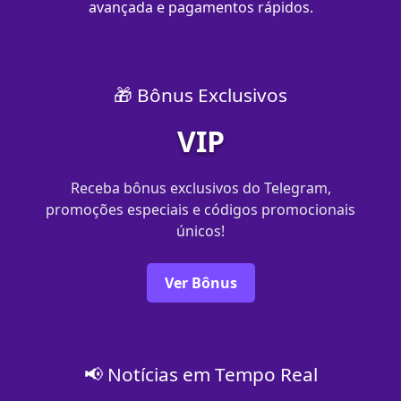
avançada e pagamentos rápidos.
🎁 Bônus Exclusivos
VIP
Receba bônus exclusivos do Telegram,
promoções especiais e códigos promocionais
únicos!
Ver Bônus
📢 Notícias em Tempo Real