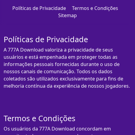
Políticas de Privacidade
Termos e Condições
Sitemap
Políticas de Privacidade
A 777A Download valoriza a privacidade de seus
usuários e está empenhada em proteger todas as
informações pessoais fornecidas durante o uso de
nossos canais de comunicação. Todos os dados
coletados são utilizados exclusivamente para fins de
melhoria contínua da experiência de nossos jogadores.
Termos e Condições
Os usuários da 777A Download concordam em