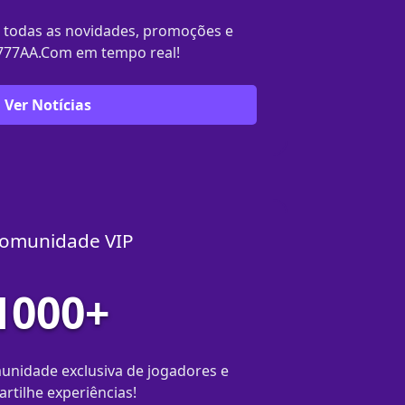
e todas as novidades, promoções e
777AA.Com em tempo real!
Ver Notícias
Comunidade VIP
1000+
unidade exclusiva de jogadores e
rtilhe experiências!