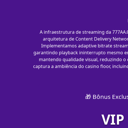
A infraestrutura de streaming da 777AA.
arquitetura de Content Delivery Netwo
Implementamos adaptive bitrate stream
garantindo playback ininterrupto mesmo em
mantendo qualidade visual, reduzindo o
captura a ambiência do casino floor, incluin
🎁 Bônus Exclu
VIP