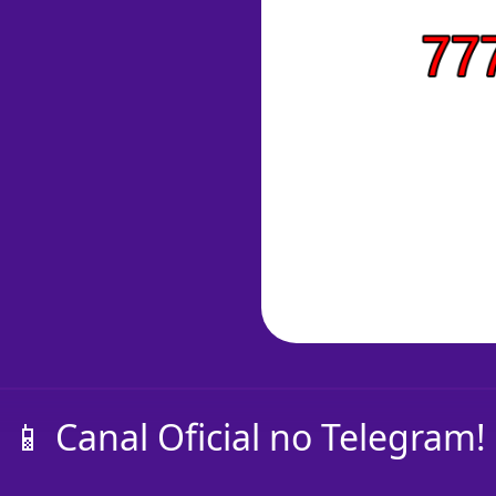
📱 Canal Oficial no Telegram!