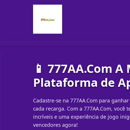
📱 777AA.Com A 
Plataforma de A
Cadastre-se na 777AA.Com para ganhar
cada recarga. Com a 777AA.Com, você 
incríveis e uma experiência de jogo inig
vencedores agora!