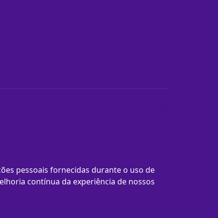
ões pessoais fornecidas durante o uso de
elhoria contínua da experiência de nossos