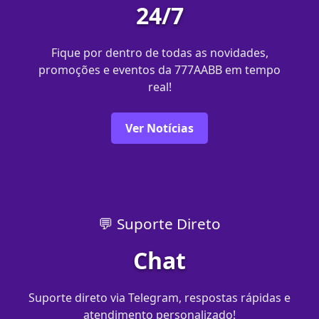
24/7
Fique por dentro de todas as novidades,
promoções e eventos da 777AABB em tempo
real!
Ver Notícias
💬 Suporte Direto
Chat
Suporte direto via Telegram, respostas rápidas e
atendimento personalizado!