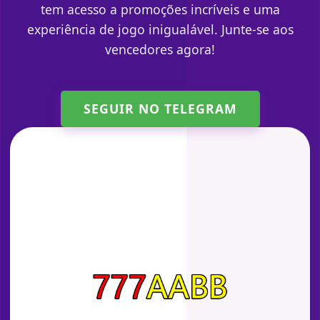
tem acesso a promoções incríveis e uma
experiência de jogo inigualável. Junte-se aos
vencedores agora!
SEGUIR NO TELEGRAM