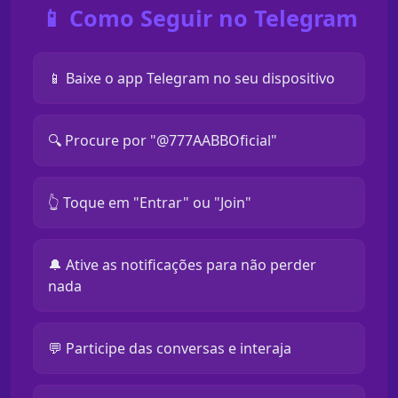
📱 Como Seguir no Telegram
📱 Baixe o app Telegram no seu dispositivo
🔍 Procure por "@777AABBOficial"
👆 Toque em "Entrar" ou "Join"
🔔 Ative as notificações para não perder
nada
💬 Participe das conversas e interaja