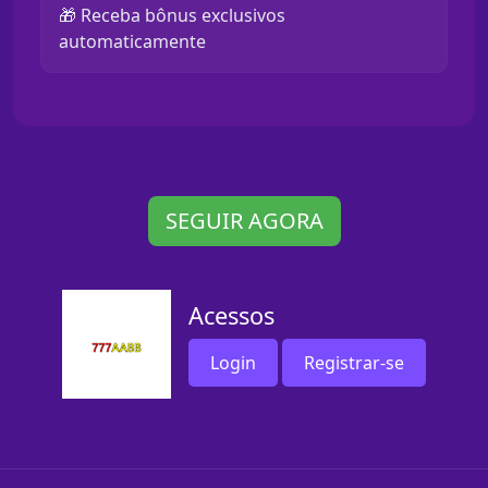
🎁 Receba bônus exclusivos
automaticamente
SEGUIR AGORA
Acessos
Login
Registrar-se