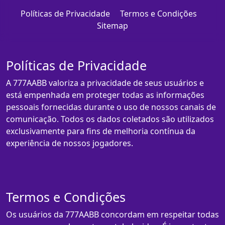
Políticas de Privacidade
Termos e Condições
Sitemap
Políticas de Privacidade
A 777AABB valoriza a privacidade de seus usuários e
está empenhada em proteger todas as informações
pessoais fornecidas durante o uso de nossos canais de
comunicação. Todos os dados coletados são utilizados
exclusivamente para fins de melhoria contínua da
experiência de nossos jogadores.
Termos e Condições
Os usuários da 777AABB concordam em respeitar todas