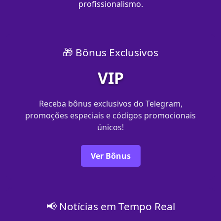
profissionalismo.
🎁 Bônus Exclusivos
VIP
Receba bônus exclusivos do Telegram,
promoções especiais e códigos promocionais
únicos!
Ver Bônus
📢 Notícias em Tempo Real