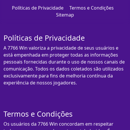
Políticas de Privacidade
Termos e Condições
Sitemap
Políticas de Privacidade
A 7766 Win valoriza a privacidade de seus usuários e
está empenhada em proteger todas as informações
pessoais fornecidas durante o uso de nossos canais de
comunicação. Todos os dados coletados são utilizados
exclusivamente para fins de melhoria contínua da
experiência de nossos jogadores.
Termos e Condições
Os usuários da 7766 Win concordam em respeitar