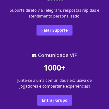
Suporte direto via Telegram, respostas rápidas e
atendimento personalizado!
Falar Suporte
👥 Comunidade VIP
1000+
Junte-se a uma comunidade exclusiva de
jogadores e compartilhe experiências!
Entrar Grupo