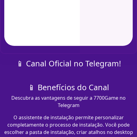
📱 Canal Oficial no Telegram!
📱 Benefícios do Canal
Descubra as vantagens de seguir a 7700Game no
Telegram
O assistente de instalação permite personalizar
completamente o processo de instalação. Você pode
escolher a pasta de instalação, criar atalhos no desktop