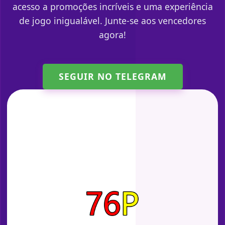
acesso a promoções incríveis e uma experiência
de jogo inigualável. Junte-se aos vencedores
agora!
SEGUIR NO TELEGRAM