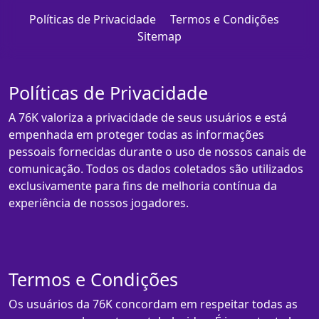
Políticas de Privacidade
Termos e Condições
Sitemap
Políticas de Privacidade
A 76K valoriza a privacidade de seus usuários e está
empenhada em proteger todas as informações
pessoais fornecidas durante o uso de nossos canais de
comunicação. Todos os dados coletados são utilizados
exclusivamente para fins de melhoria contínua da
experiência de nossos jogadores.
Termos e Condições
Os usuários da 76K concordam em respeitar todas as