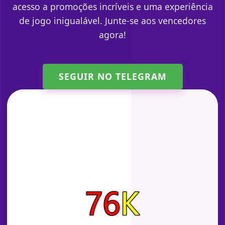
acesso a promoções incríveis e uma experiência
de jogo inigualável. Junte-se aos vencedores
agora!
SEGUIR NO TELEGRAM