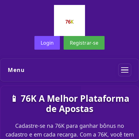
Login
Registrar-se
Menu
📱 76K A Melhor Plataforma
de Apostas
Cadastre-se na 76K para ganhar bônus no
cadastro e em cada recarga. Com a 76K, você tem