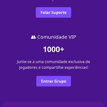
Falar Suporte
👥 Comunidade VIP
1000+
Junte-se a uma comunidade exclusiva de
jogadores e compartilhe experiências!
Entrar Grupo