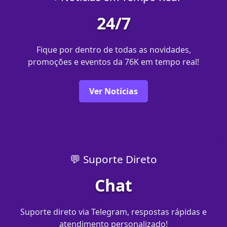
24/7
Fique por dentro de todas as novidades,
promoções e eventos da 76K em tempo real!
Ver Notícias
💬 Suporte Direto
Chat
Suporte direto via Telegram, respostas rápidas e
atendimento personalizado!