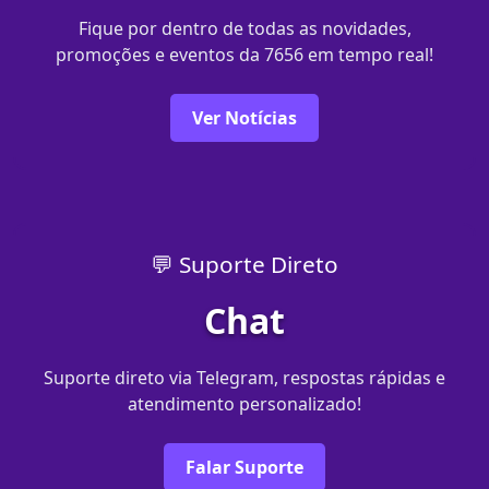
Fique por dentro de todas as novidades,
promoções e eventos da 7656 em tempo real!
Ver Notícias
💬 Suporte Direto
Chat
Suporte direto via Telegram, respostas rápidas e
atendimento personalizado!
Falar Suporte