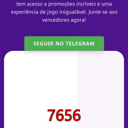
tem acesso a promoções incríveis e uma
experiência de jogo inigualável. Junte-se aos
vencedores agora!
SEGUIR NO TELEGRAM