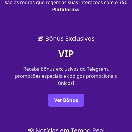
são as regras que regem as suas interações com o
75C
Plataforma
.
🎁 Bônus Exclusivos
VIP
Receba bônus exclusivos do Telegram,
promoções especiais e códigos promocionais
únicos!
Ver Bônus
📢 Notícias em Tempo Real