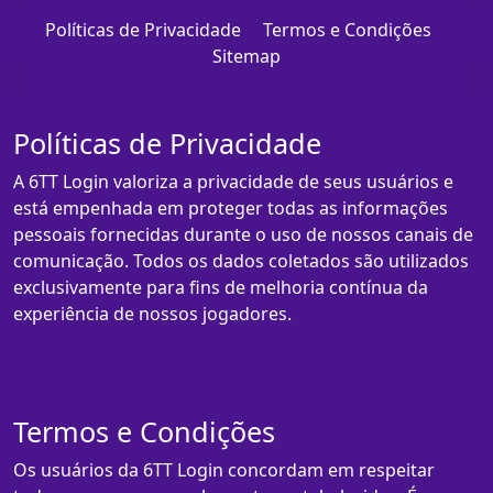
Políticas de Privacidade
Termos e Condições
Sitemap
Políticas de Privacidade
A 6TT Login valoriza a privacidade de seus usuários e
está empenhada em proteger todas as informações
pessoais fornecidas durante o uso de nossos canais de
comunicação. Todos os dados coletados são utilizados
exclusivamente para fins de melhoria contínua da
experiência de nossos jogadores.
Termos e Condições
Os usuários da 6TT Login concordam em respeitar