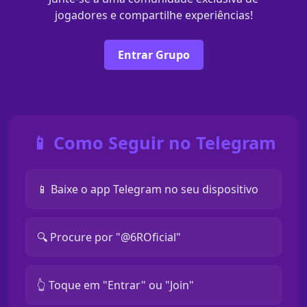
jogadores e compartilhe experiências!
Entrar Grupo
📱 Como Seguir no Telegram
📱 Baixe o app Telegram no seu dispositivo
🔍 Procure por "@6ROficial"
👆 Toque em "Entrar" ou "Join"