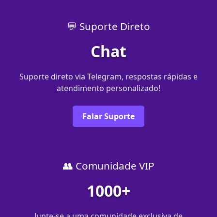
💬 Suporte Direto
Chat
Suporte direto via Telegram, respostas rápidas e
atendimento personalizado!
Falar Suporte
👥 Comunidade VIP
1000+
Junte-se a uma comunidade exclusiva de