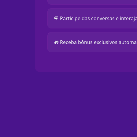
💬 Participe das conversas e interaj
🎁 Receba bônus exclusivos autom