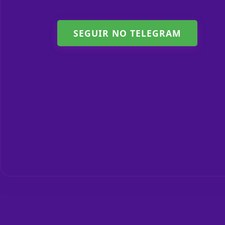
SEGUIR NO TELEGRAM