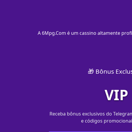
A 6Mpg.Com é um cassino altamente profis
🎁 Bônus Exclu
VIP
Receba bônus exclusivos do Telegra
e códigos promocionai