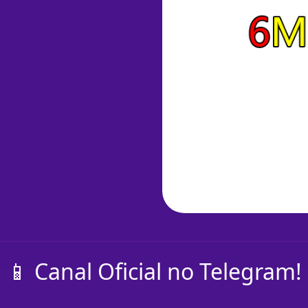
📱 Canal Oficial no Telegram!