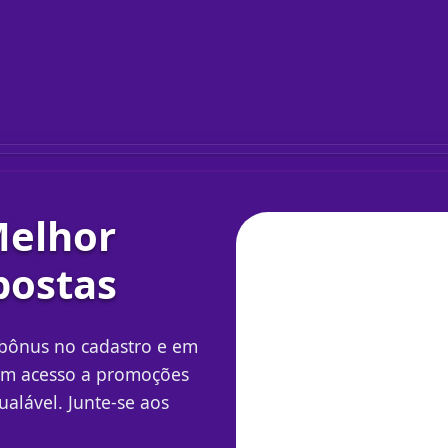
Melhor
postas
bônus no cadastro e em
em acesso a promoções
ualável. Junte-se aos