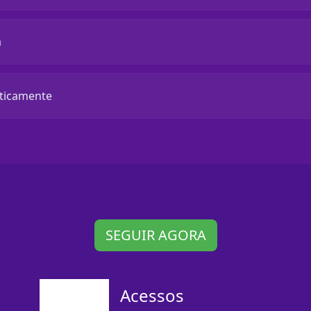
a
aticamente
SEGUIR AGORA
Acessos