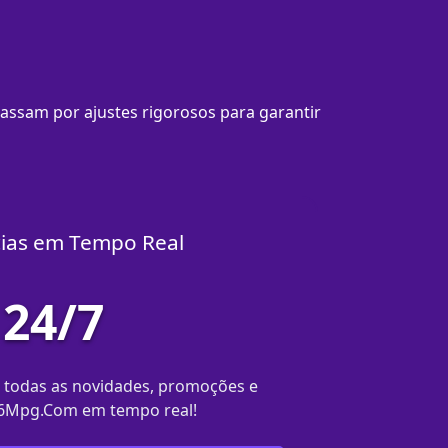
m
assam por ajustes rigorosos para garantir
cias em Tempo Real
24/7
e todas as novidades, promoções e
 6Mpg.Com em tempo real!