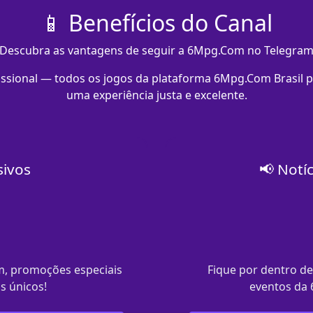
📱 Benefícios do Canal
Descubra as vantagens de seguir a 6Mpg.Com no Telegra
sional — todos os jogos da plataforma 6Mpg.Com Brasil p
uma experiência justa e excelente.
sivos
📢 Notí
m, promoções especiais
Fique por dentro d
s únicos!
eventos da