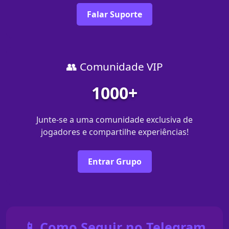
Falar Suporte
👥 Comunidade VIP
1000+
Junte-se a uma comunidade exclusiva de
jogadores e compartilhe experiências!
Entrar Grupo
📱 Como Seguir no Telegram