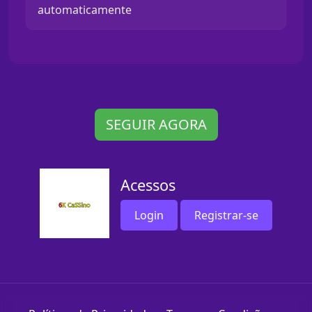
automaticamente
SEGUIR AGORA
Acessos
Login
Registrar-se