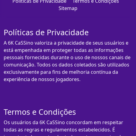
Políticas de Privacidade
Termos e Condições
Sitemap
Políticas de Privacidade
A 6K CaSSino valoriza a privacidade de seus usuários e
está empenhada em proteger todas as informações
pessoais fornecidas durante o uso de nossos canais de
comunicação. Todos os dados coletados são utilizados
exclusivamente para fins de melhoria contínua da
experiência de nossos jogadores.
Termos e Condições
Os usuários da 6K CaSSino concordam em respeitar
todas as regras e regulamentos estabelecidos. É