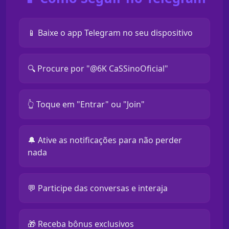
📱 Baixe o app Telegram no seu dispositivo
🔍 Procure por "@6K CaSSinoOficial"
👆 Toque em "Entrar" ou "Join"
🔔 Ative as notificações para não perder
nada
💬 Participe das conversas e interaja
🎁 Receba bônus exclusivos