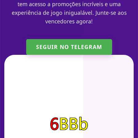
tem acesso a promoções incríveis e uma
experiência de jogo inigualável. Junte-se aos
vencedores agora!
SEGUIR NO TELEGRAM