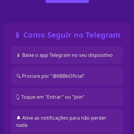
📱 Como Seguir no Telegram
📱 Baixe o app Telegram no seu dispositivo
🔍 Procure por "@6BBbOficial"
👆 Toque em "Entrar" ou "Join"
🔔 Ative as notificações para não perder
nada