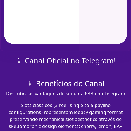
📱 Canal Oficial no Telegram!
📱 Benefícios do Canal
Descubra as vantagens de seguir a 6BBb no Telegram
Slots clássicos (3-reel, single-to-5-payline
configurations) representam legacy gaming format
preservando mechanical slot aesthetics através de
skeuomorphic design elements: cherry, lemon, BAR