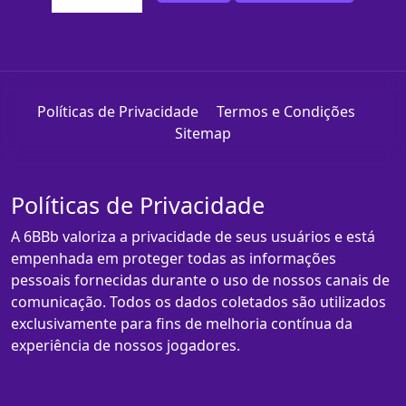
Políticas de Privacidade
Termos e Condições
Sitemap
Políticas de Privacidade
A 6BBb valoriza a privacidade de seus usuários e está
empenhada em proteger todas as informações
pessoais fornecidas durante o uso de nossos canais de
comunicação. Todos os dados coletados são utilizados
exclusivamente para fins de melhoria contínua da
experiência de nossos jogadores.