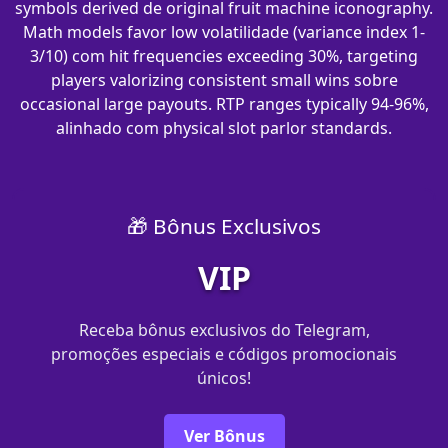
symbols derived de original fruit machine iconography.
Math models favor low volatilidade (variance index 1-
3/10) com hit frequencies exceeding 30%, targeting
players valorizing consistent small wins sobre
occasional large payouts. RTP ranges typically 94-96%,
alinhado com physical slot parlor standards.
🎁 Bônus Exclusivos
VIP
Receba bônus exclusivos do Telegram,
promoções especiais e códigos promocionais
únicos!
Ver Bônus