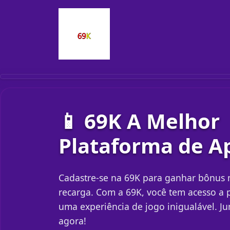
📱 69K A Melhor
Plataforma de A
Cadastre-se na 69K para ganhar bônus 
recarga. Com a 69K, você tem acesso a 
uma experiência de jogo inigualável. J
agora!