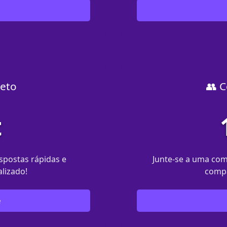
reto
👥 
t
espostas rápidas e
Junte-se a uma com
lizado!
compa
e