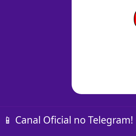
📱 Canal Oficial no Telegram!