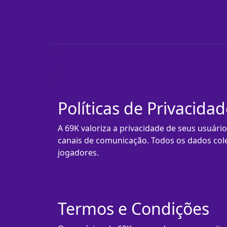
Políticas de Privacida
A 69K valoriza a privacidade de seus usuár
canais de comunicação. Todos os dados cole
jogadores.
Termos e Condições