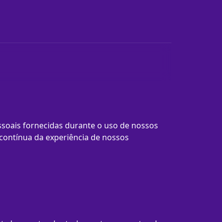
ssoais fornecidas durante o uso de nossos
 contínua da experiência de nossos