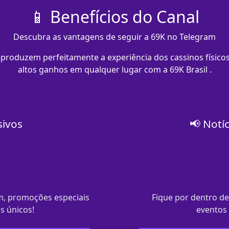
📱 Benefícios do Canal
Descubra as vantagens de seguir a 69K no Telegram
eproduzem perfeitamente a experiência dos cassinos físico
altos ganhos em qualquer lugar com a 69K Brasil .
sivos
📢 Notí
m, promoções especiais
Fique por dentro d
s únicos!
eventos