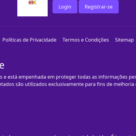
Login
Registrar-se
Políticas de Privacidade
Termos e Condições
Sitemap
de
ios e está empenhada em proteger todas as informações pe
tados são utilizados exclusivamente para fins de melhoria