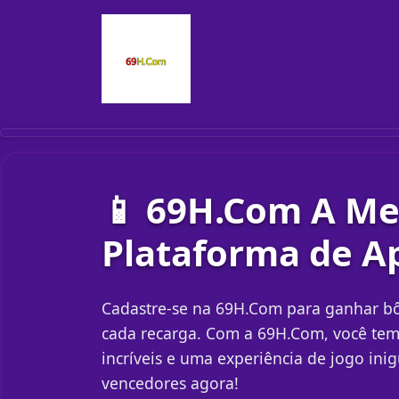
📱 69H.Com A Me
Plataforma de A
Cadastre-se na 69H.Com para ganhar b
cada recarga. Com a 69H.Com, você te
incríveis e uma experiência de jogo inig
vencedores agora!