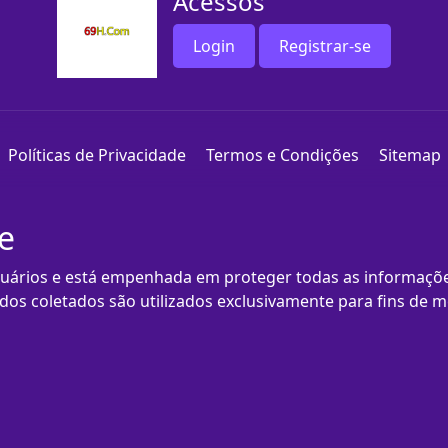
Acessos
Login
Registrar-se
Políticas de Privacidade
Termos e Condições
Sitemap
de
usuários e está empenhada em proteger todas as informaçõe
os coletados são utilizados exclusivamente para fins de m