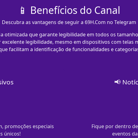
📱 Benefícios do Canal
Descubra as vantagens de seguir a 69H.Com no Telegram
a otimizada que garante legibilidade em todos os tamanhos
er excelente legibilidade, mesmo em dispositivos com telas
 que facilitam a identificação de funcionalidades e categoria
sivos
📢 Notí
m, promoções especiais
Fique por dentro d
s únicos!
eventos da