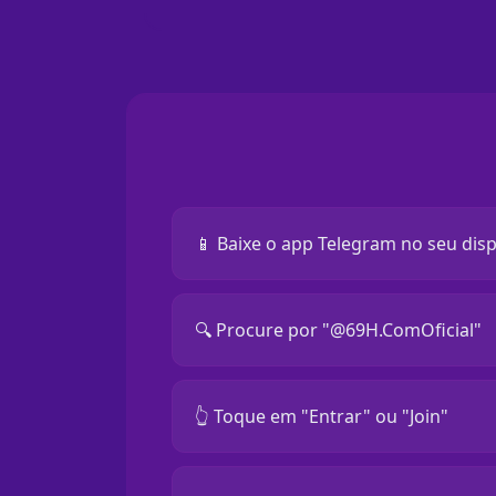
📱 Baixe o app Telegram no seu disp
🔍 Procure por "@69H.ComOficial"
👆 Toque em "Entrar" ou "Join"