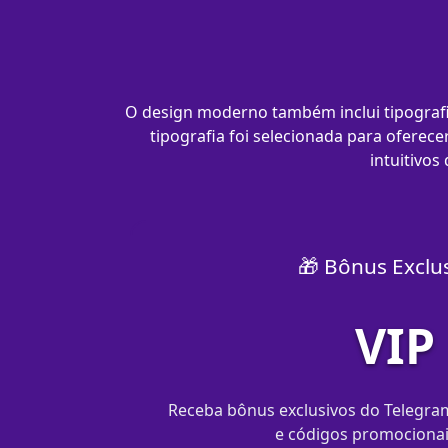
O design moderno também inclui tipografi
tipografia foi selecionada para oferec
intuitivos
🎁 Bônus Exclu
VIP
Receba bônus exclusivos do Telegra
e códigos promocionai