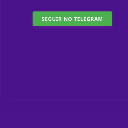
SEGUIR NO TELEGRAM