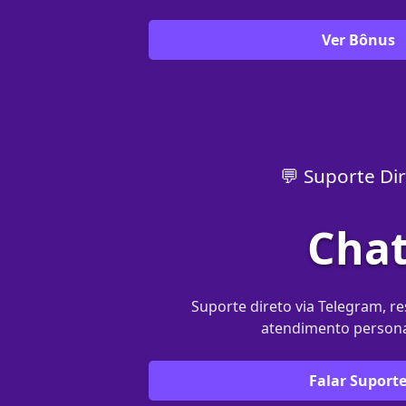
Ver Bônus
💬 Suporte Di
Cha
Suporte direto via Telegram, r
atendimento persona
Falar Suport