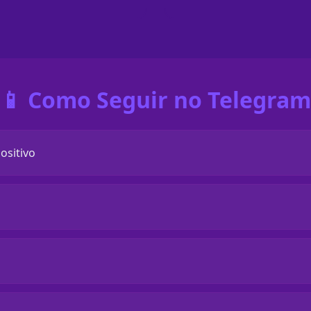
📱 Como Seguir no Telegram
ositivo