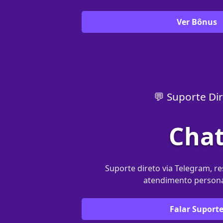
Ver Bônus
💬 Suporte Di
Cha
Suporte direto via Telegram, r
atendimento persona
Falar Suport