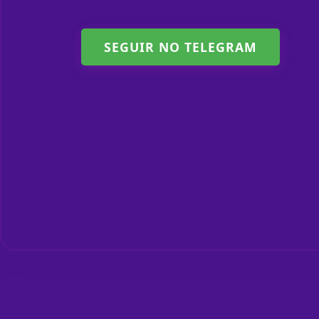
SEGUIR NO TELEGRAM