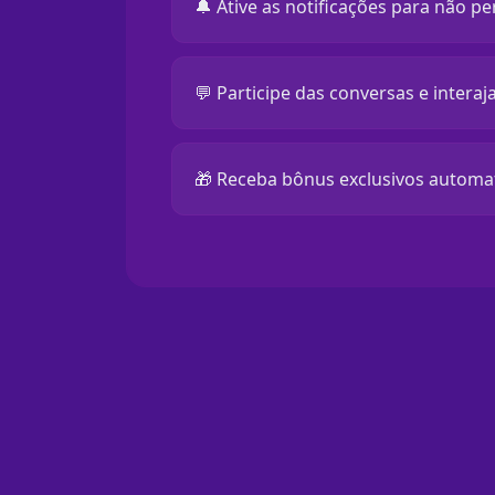
🔔 Ative as notificações para não p
💬 Participe das conversas e interaj
🎁 Receba bônus exclusivos autom