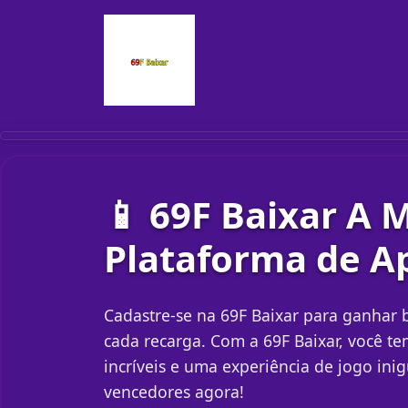
📱 69F Baixar A 
Plataforma de A
Cadastre-se na 69F Baixar para ganhar
cada recarga. Com a 69F Baixar, você t
incríveis e uma experiência de jogo inig
vencedores agora!