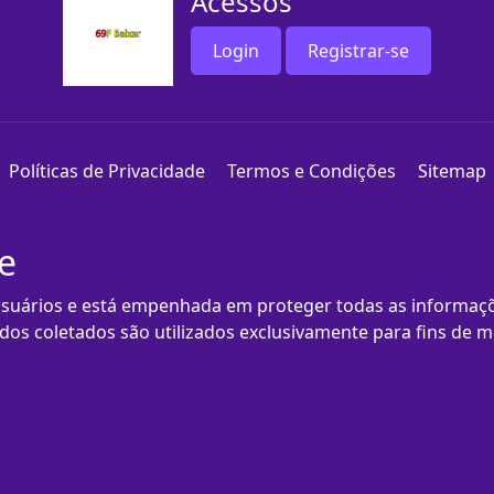
Acessos
Login
Registrar-se
Políticas de Privacidade
Termos e Condições
Sitemap
de
s usuários e está empenhada em proteger todas as informaç
os coletados são utilizados exclusivamente para fins de m