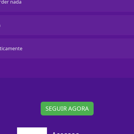
erder nada
a
aticamente
SEGUIR AGORA