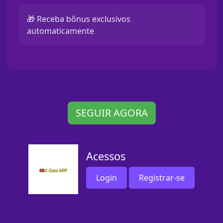
🎁 Receba bônus exclusivos
automaticamente
SEGUIR AGORA
Acessos
Login
Registrar-se