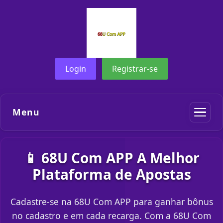
Login
Registrar-se
Menu
📱 68U Com APP A Melhor
Plataforma de Apostas
Cadastre-se na 68U Com APP para ganhar bônus
no cadastro e em cada recarga. Com a 68U Com