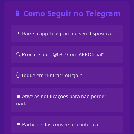
📱 Como Seguir no Telegram
📱 Baixe o app Telegram no seu dispositivo
🔍 Procure por "@68U Com APPOficial"
👆 Toque em "Entrar" ou "Join"
🔔 Ative as notificações para não perder
nada
💬 Participe das conversas e interaja