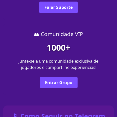
Falar Suporte
👥 Comunidade VIP
1000+
Junte-se a uma comunidade exclusiva de
jogadores e compartilhe experiências!
Entrar Grupo
📱 Como Seguir no Telegram