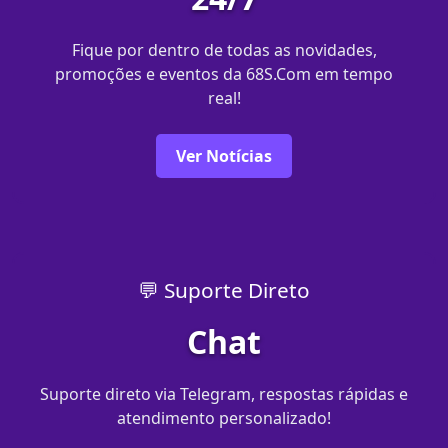
Fique por dentro de todas as novidades,
promoções e eventos da 68S.Com em tempo
real!
Ver Notícias
💬 Suporte Direto
Chat
Suporte direto via Telegram, respostas rápidas e
atendimento personalizado!