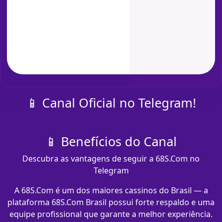
📱 Canal Oficial no Telegram!
📱 Benefícios do Canal
Descubra as vantagens de seguir a 68S.Com no
Telegram
A 68S.Com é um dos maiores cassinos do Brasil — a
plataforma 68S.Com Brasil possui forte respaldo e uma
equipe profissional que garante a melhor experiência.