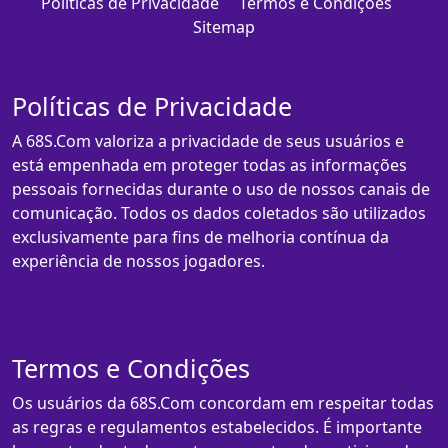
Políticas de Privacidade
Termos e Condições
Sitemap
Políticas de Privacidade
A 68S.Com valoriza a privacidade de seus usuários e
está empenhada em proteger todas as informações
pessoais fornecidas durante o uso de nossos canais de
comunicação. Todos os dados coletados são utilizados
exclusivamente para fins de melhoria contínua da
experiência de nossos jogadores.
Termos e Condições
Os usuários da 68S.Com concordam em respeitar todas
as regras e regulamentos estabelecidos. É importante