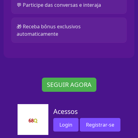
💬 Participe das conversas e interaja
🎁 Receba bônus exclusivos
automaticamente
SEGUIR AGORA
Acessos
Login
Registrar-se