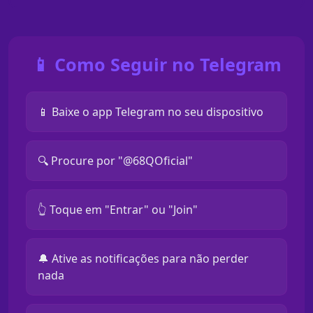
📱 Como Seguir no Telegram
📱 Baixe o app Telegram no seu dispositivo
🔍 Procure por "@68QOficial"
👆 Toque em "Entrar" ou "Join"
🔔 Ative as notificações para não perder
nada