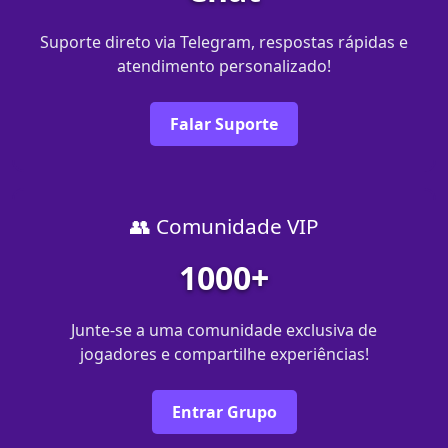
Suporte direto via Telegram, respostas rápidas e
atendimento personalizado!
Falar Suporte
👥 Comunidade VIP
1000+
Junte-se a uma comunidade exclusiva de
jogadores e compartilhe experiências!
Entrar Grupo