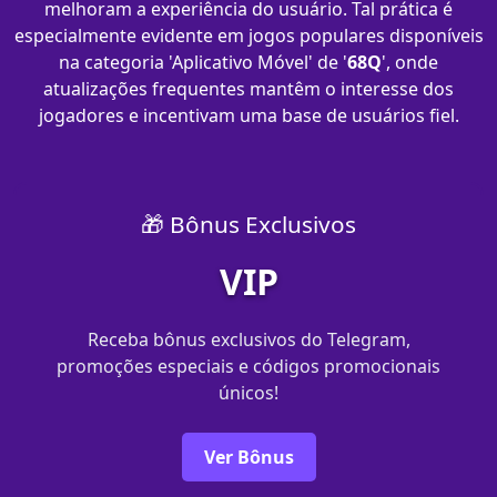
melhoram a experiência do usuário. Tal prática é
especialmente evidente em jogos populares disponíveis
na categoria 'Aplicativo Móvel' de '
68Q
', onde
atualizações frequentes mantêm o interesse dos
jogadores e incentivam uma base de usuários fiel.
🎁 Bônus Exclusivos
VIP
Receba bônus exclusivos do Telegram,
promoções especiais e códigos promocionais
únicos!
Ver Bônus