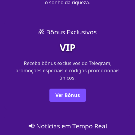
o sonho da riqueza.
🎁 Bônus Exclusivos
VIP
Receba bônus exclusivos do Telegram,
promoções especiais e códigos promocionais
únicos!
Ver Bônus
📢 Notícias em Tempo Real