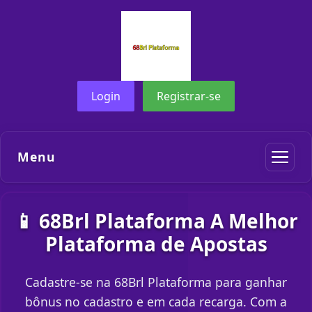
Login
Registrar-se
Menu
📱 68Brl Plataforma A Melhor
Plataforma de Apostas
Cadastre-se na 68Brl Plataforma para ganhar
bônus no cadastro e em cada recarga. Com a