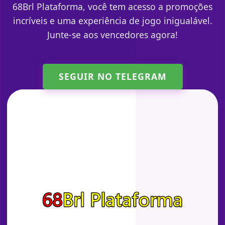
68Brl Plataforma, você tem acesso a promoções
incríveis e uma experiência de jogo inigualável.
Junte-se aos vencedores agora!
SEGUIR NO TELEGRAM