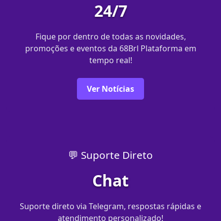
24/7
Fique por dentro de todas as novidades,
promoções e eventos da 68Brl Plataforma em
tempo real!
Ver Notícias
💬 Suporte Direto
Chat
Suporte direto via Telegram, respostas rápidas e
atendimento personalizado!