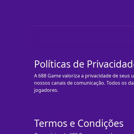
Políticas de Privacida
A 688 Game valoriza a privacidade de seus
nossos canais de comunicação. Todos os dad
jogadores.
Termos e Condições