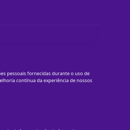
es pessoais fornecidas durante o uso de
elhoria contínua da experiência de nossos