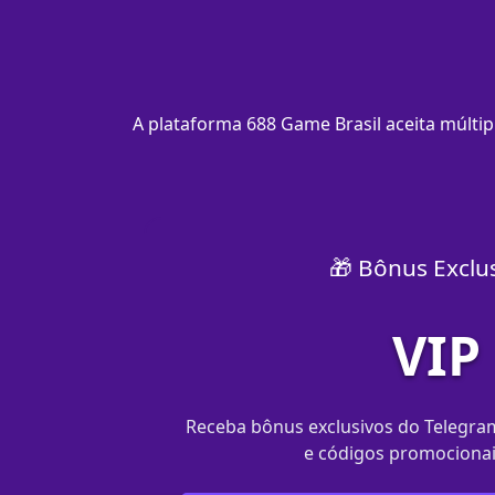
A plataforma 688 Game Brasil aceita múlt
🎁 Bônus Exclu
VIP
Receba bônus exclusivos do Telegra
e códigos promocionai