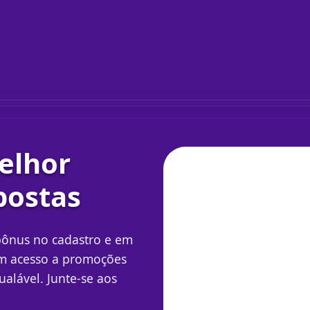
elhor
postas
bônus no cadastro e em
em acesso a promoções
ualável. Junte-se aos