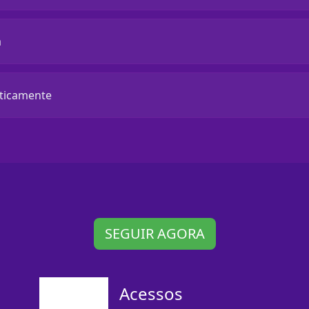
a
aticamente
SEGUIR AGORA
Acessos