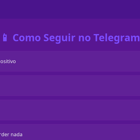
📱 Como Seguir no Telegram
ositivo
erder nada