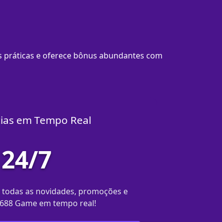
s práticas e oferece bônus abundantes com
cias em Tempo Real
24/7
e todas as novidades, promoções e
 688 Game em tempo real!